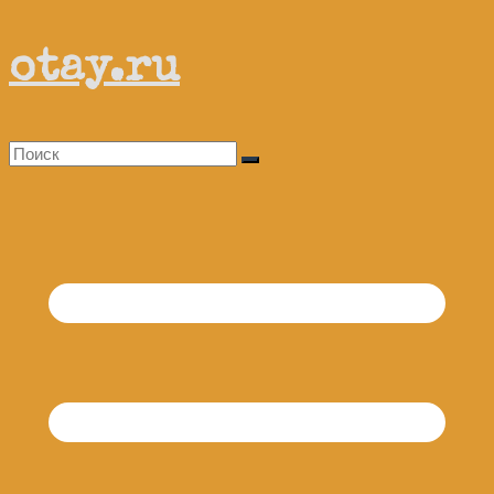
Перейти
otay.ru
к
содержимому