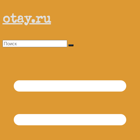
Перейти
otay.ru
к
содержимому