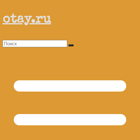
Перейти
otay.ru
к
содержимому