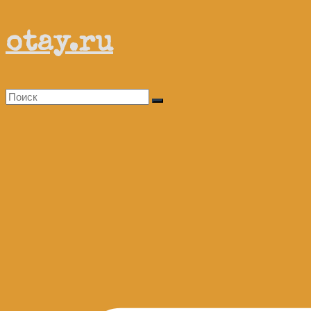
Перейти
otay.ru
к
содержимому