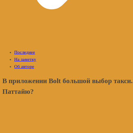
Последнее
На заметку
Об авторе
В приложении Bolt большой выбор такси.
Паттайю?