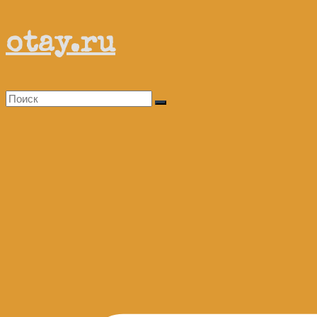
Перейти
otay.ru
к
содержимому