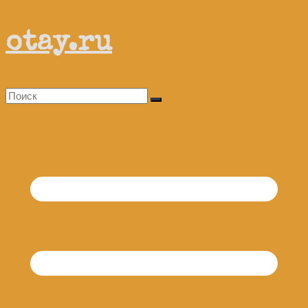
Перейти
otay.ru
к
содержимому