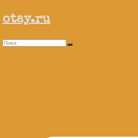
Перейти
otay.ru
к
содержимому